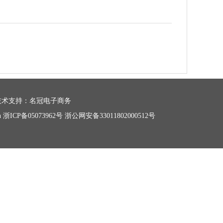
u.cn 技术支持：名冠电子商务
n
浙ICP备05073962号
浙公网安备33011802000512号